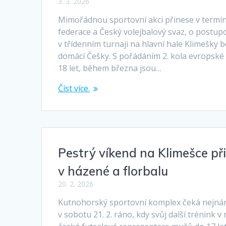
3. 3. 2026
Mimořádnou sportovní akci přinese v termínu
federace a Český volejbalový svaz, o postu
v třídenním turnaji na hlavní hale Klimešky
domácí Češky. S pořádáním 2. kola evropské 
18 let, během března jsou…
Číst více.
Pestrý víkend na Klimešce př
v házené a florbalu
20. 2. 2026
Kutnohorský sportovní komplex čeká nejnár
v sobotu 21. 2. ráno, kdy svůj další trénink 