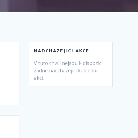
NADCHÁZEJÍCÍ AKCE
V tuto chvíli nejsou k dispozici
žádné nadcházející kalendar-
akci.
t