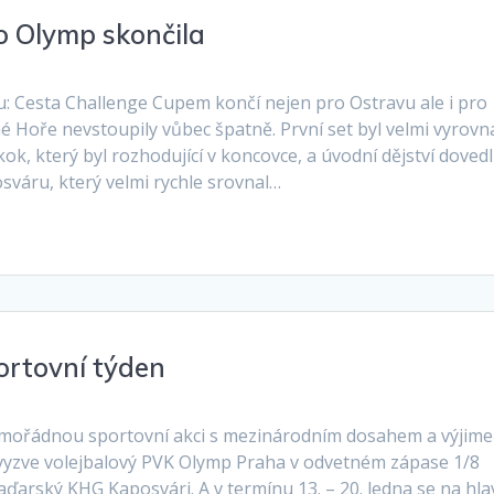
o Olymp skončila
: Cesta Challenge Cupem končí nejen pro Ostravu ale i pro
né Hoře nevstoupily vůbec špatně. První set byl velmi vyrovn
ok, který byl rozhodující v koncovce, a úvodní dějství dovedl
sváru, který velmi rychle srovnal…
ortovní týden
imořádnou sportovní akci s mezinárodním dosahem a výjim
0 vyzve volejbalový PVK Olymp Praha v odvetném zápase 1/8
arský KHG Kaposvári. A v termínu 13. – 20. ledna se na hla