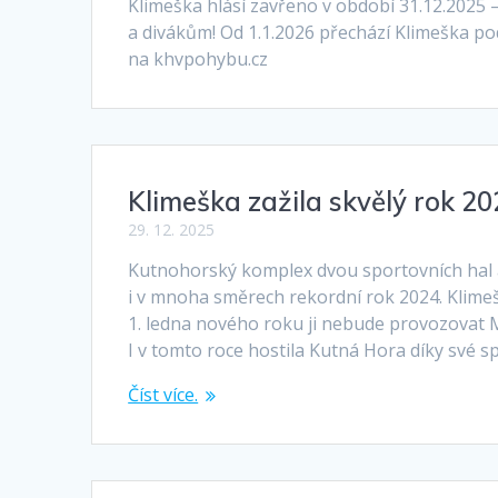
Klimeška hlásí zavřeno v období 31.12.2025
a divákům! Od 1.1.2026 přechází Klimeška p
na khvpohybu.cz
Klimeška zažila skvělý rok 20
29. 12. 2025
Kutnohorský komplex dvou sportovních hal a
i v mnoha směrech rekordní rok 2024. Klime
1. ledna nového roku ji nebude provozovat
I v tomto roce hostila Kutná Hora díky své s
Číst více.