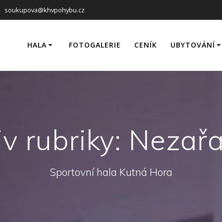
soukupova@khvpohybu.cz
HALA
FOTOGALERIE
CENÍK
UBYTOVÁNÍ
Hlavní hala
Pokoje
Tréninková hala
Fotogaleri
Tenisový kurt
Ceník a rez
Badminton
iv rubriky: Nezař
Squash
Ke stažení
Sportovní hala Kutná Hora