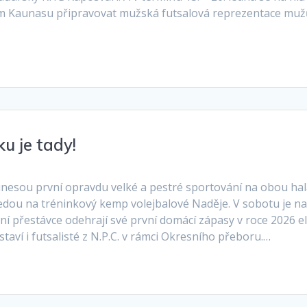
ém Kaunasu připravovat mužská futsalová reprezentace muž
u je tady!
řinesou první opravdu velké a pestré sportování na obou ha
jedou na tréninkový kemp volejbalové Naděje. V sobotu je n
í přestávce odehrají své první domácí zápasy v roce 2026 el
aví i futsalisté z N.P.C. v rámci Okresního přeboru.…