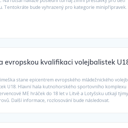
 Na futsal naváže poslední turnaj zimní přestávky pro děti
zu. Tentokráte bude vyhrazený pro kategorie minipřípravek.
 evropskou kvalifikaci volejbalistek U1
Klimeška stane epicentrem evropského mládežnického volejb
listek U18. Hlavní hala kutnohorského sportovního komplexu
ervencové ME hráček do 18 let v Litvě a Lotyšsku utkají tým
rovů. Další informace, rozlosování bude následovat.