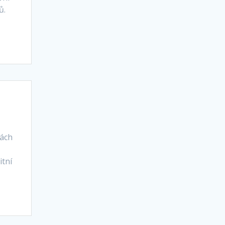
ů.
lách
a
itní