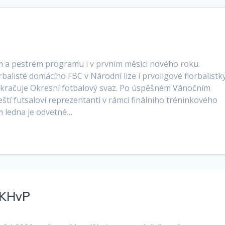
m a pestrém programu i v prvním měsíci nového roku.
balisté domácího FBC v Národní lize i prvoligové florbalistky
okračuje Okresní fotbalový svaz. Po úspěšném Vánočním
ští futsaloví reprezentanti v rámci finálního tréninkového
m ledna je odvetné…
e KHvP