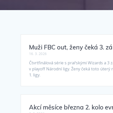
Muži FBC out, ženy čeká 3. z
16. 3. 2026
Čtvrtfinálová série s prařskými Wizards a 3 
v playoff Národní ligy. Ženy čeká toto úterý
1. ligy.
Akcí měsíce března 2. kolo evr