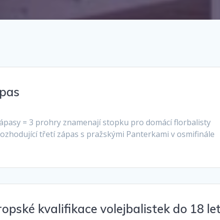
ápas
zápasy = 3 prohry znamenají stopku pro domácí florbalisty
 rozhodující třetí zápas s pražskými Panterkami v osmifinále
opské kvalifikace volejbalistek do 18 le