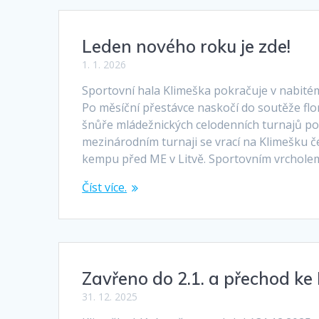
Leden nového roku je zde!
1. 1. 2026
Sportovní hala Klimeška pokračuje v nabité
Po měsíční přestávce naskočí do soutěže flor
šnůře mládežnických celodenních turnajů p
mezinárodním turnaji se vrací na Klimešku če
kempu před ME v Litvě. Sportovním vrchole
Číst více.
Zavřeno do 2.1. a přechod k
31. 12. 2025