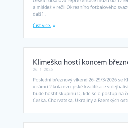
česká futsalová reprezentace mužů do 17 let.
a mládež v režii Okresního fotbalového sva
další…
Číst více.
Klimeška hostí koncem března
26. 1. 2026
Poslední březnový víkend 26-29/3/2026 se 
v rámci 2.kola evropské kvalifikace volejba
bude hostit skupinu D, kde se o postup na č
Česka, Chorvatska, Ukrajiny a Faerských ost