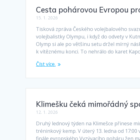
Cesta pohárovou Evropou pr
15. 1. 2026
Tisková zpráva Českého volejbalového svazu
volejbalistky Olympu, i když do odvety v Kut
Olymp si ale po většinu setu držel mírný násk
k vítěznému konci. To nehrálo do karet Kapo
Číst více.
Klimešku čeká mimořádný sp
12. 1. 2026
Druhý lednový týden na Klimešce přinese m
tréninkový kemp. V úterý 13. ledna od 17:0
finále evropského Vyzývacího poháru žen maď