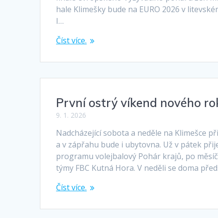
hale Klimešky bude na EURO 2026 v litevsk
I…
Číst více.
První ostrý víkend nového rok
9. 1. 2026
Nadcházející sobota a neděle na Klimešce p
a v zápřahu bude i ubytovna. Už v pátek při
programu volejbalový Pohár krajů, po měsíčn
týmy FBC Kutná Hora. V neděli se doma předst
Číst více.