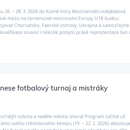
 26. – 28. 3. 2026 do Kutné Hory Mezinárodní volejbalová
pové místo na červencové mistrovství Evropy U18 budou
 bojovat Chorvatsko, Faerské ostrovy, Ukrajina a samozřejmě
kvalifikace souvisí i několik pobytů právě reprezentace žen
inese fotbalový turnaj a mistráky
očnější sobota a neděle měsíce února! Program začíná už
v rámci svého tréninkového kempu (19. – 22. 2. 2026) absolvuj