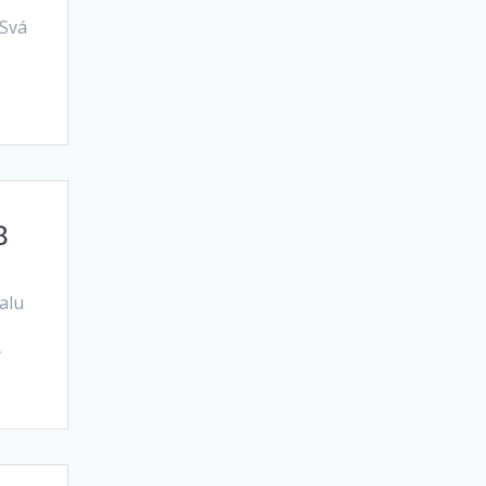
 Svá
8
alu
y