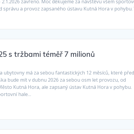
 – 2.1.2026 zavřeno. Moc děkujeme za návštěvu všem sporto
od správu a provoz zapsaného ústavu Kutná Hora v pohybu. 
25 s tržbami téměř 7 milionů
 ubytovny má za sebou fantastických 12 měsíců, které před
ška bude mít v dubnu 2026 za sebou osm let provozu, od
 Město Kutná Hora, ale zapsaný ústav Kutná Hora v pohybu.
portovní hale…