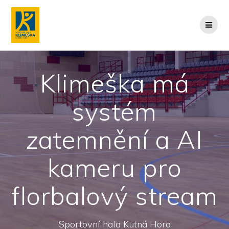
Klimeška má
systém
zatemnění a AI
kameru pro
florbalový stream
Sportovní hala Kutná Hora