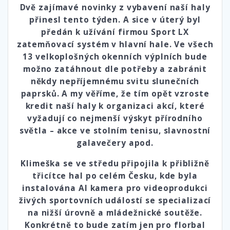
Dvě zajímavé novinky z vybavení naší haly
přinesl tento týden. A sice v úterý byl
předán k užívání firmou Sport LX
zatemňovací systém v hlavní hale. Ve všech
13 velkoplošných okenních výplních bude
možno zatáhnout dle potřeby a zabránit
někdy nepříjemnému svitu slunečních
paprsků. A my věříme, že tím opět vzroste
kredit naší haly k organizaci akcí, které
vyžadují co nejmenší výskyt přírodního
světla – akce ve stolním tenisu, slavnostní
galavečery apod.
Klimeška se ve středu připojila k přibližně
třicítce hal po celém Česku, kde byla
instalována AI kamera pro videoprodukci
živých sportovních událostí se specializací
na nižší úrovně a mládežnické soutěže.
Konkrétně to bude zatím jen pro florbal