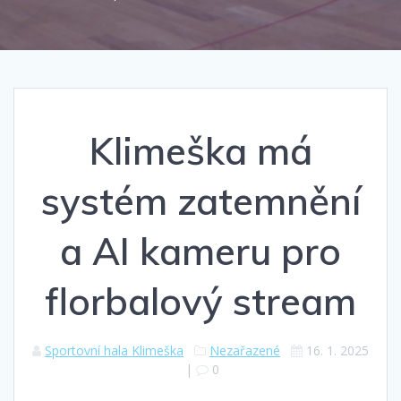
Klimeška má
systém zatemnění
a AI kameru pro
florbalový stream
Sportovní hala Klimeška
Nezařazené
16. 1. 2025
|
0