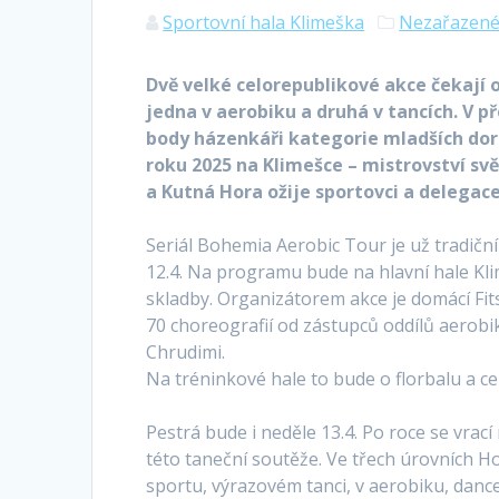
Sportovní hala Klimeška
Nezařazen
Dvě velké celorepublikové akce čekají 
jedna v aerobiku a druhá v tancích. V
body házenkáři kategorie mladších doro
roku 2025 na Klimešce – mistrovství svě
a Kutná Hora ožije sportovci a delegace
Seriál Bohemia Aerobic Tour je už tradič
12.4. Na programu bude na hlavní hale Kli
skladby. Organizátorem akce je domácí Fits
70 choreografií od zástupců oddílů aerobiku
Chrudimi.
Na tréninkové hale to bude o florbalu a c
Pestrá bude i neděle 13.4. Po roce se vrací
této taneční soutěže. Ve třech úrovních 
sportu, výrazovém tanci, v aerobiku, dance