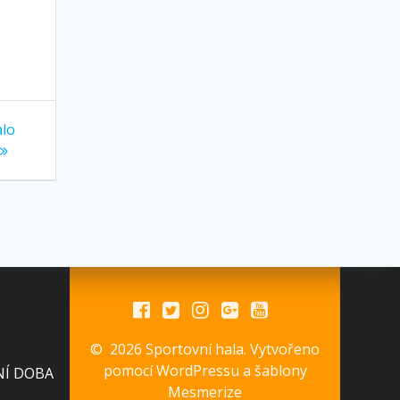
alo
© 2026 Sportovní hala. Vytvořeno
pomocí WordPressu a
šablony
NÍ DOBA
Mesmerize