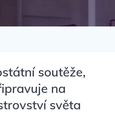
státní soutěže,
řipravuje na
trovství světa