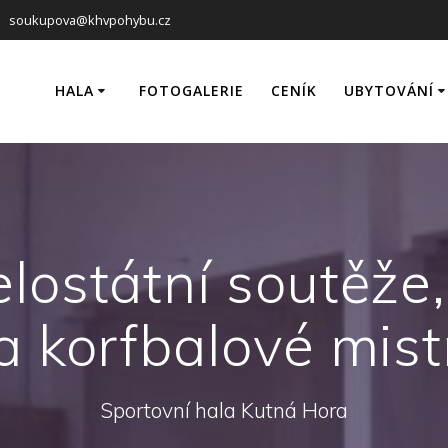
soukupova@khvpohybu.cz
HALA
FOTOGALERIE
CENÍK
UBYTOVÁNÍ
Hlavní hala
Pokoje
Tréninková hala
Fotogaleri
Tenisový kurt
Ceník a rez
Badminton
lostátní soutěže
Squash
a korfbalové mist
Ke stažení
Sportovní hala Kutná Hora