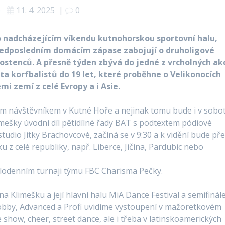
é
11. 4. 2025
|
0
o nadcházejícím víkendu kutnohorskou sportovní halu,
 předposledním domácím zápase zabojují o druholigové
stenců. A přesně týden zbývá do jedné z vrcholných ak
ta korfbalistů do 19 let, které proběhne o Velikonocích
mi zemí z celé Evropy a i Asie.
ním návštěvníkem v Kutné Hoře a nejinak tomu bude i v sobo
mešky úvodní díl pětidílné řady BAT s podtextem pódiové
tudio Jitky Brachovcové, začíná se v 9:30 a k vidění bude př
 z celé republiky, např. Liberce, Jičína, Pardubic nebo
elodenním turnaji týmu FBC Charisma Pečky.
 na Klimešku a její hlavní halu MiA Dance Festival a semifinál
Hobby, Advanced a Profi uvidíme vystoupení v mažoretkovém
 show, cheer, street dance, ale i třeba v latinskoamerických