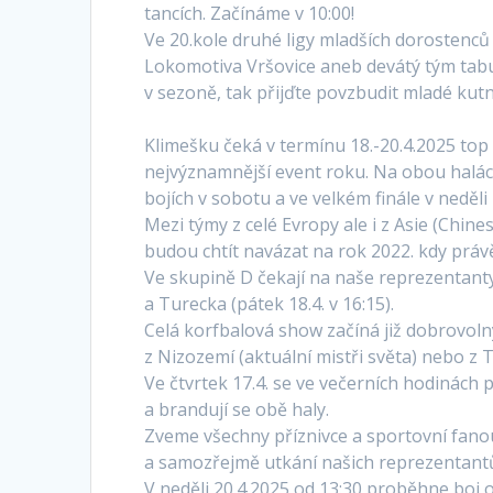
tancích. Začínáme v 10:00!
Ve 20.kole druhé ligy mladších dorostenců
Lokomotiva Vršovice aneb devátý tým tabu
v sezoně, tak přijďte povzbudit mladé ku
Klimešku čeká v termínu 18.-20.4.2025 to
nejvýznamnější event roku. Na obou halách
bojích v sobotu a ve velkém finále v neděl
Mezi týmy z celé Evropy ale i z Asie (Chi
budou chtít navázat na rok 2022. kdy právě
Ve skupině D čekají na naše reprezentanty
a Turecka (pátek 18.4. v 16:15).
Celá korfbalová show začíná již dobrovolný
z Nizozemí (aktuální mistři světa) nebo z 
Ve čtvrtek 17.4. se ve večerních hodinách p
a brandují se obě haly.
Zveme všechny příznivce a sportovní fanou
a samozřejmě utkání našich reprezentant
V neděli 20.4.2025 od 13:30 proběhne boj o