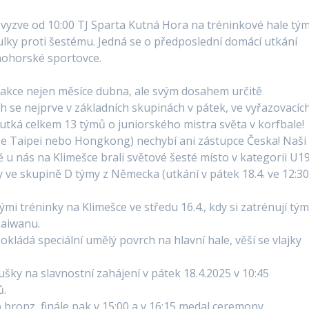
 vyzve od 10:00 TJ Sparta Kutná Hora na tréninkové hale tý
lky proti šestému. Jedná se o předposlední domácí utkání
tnohorské sportovce.
p akce nejen měsíce dubna, ale svým dosahem určitě
 se nejprve v základních skupinách v pátek, ve vyřazovacíc
i utká celkem 13 týmů o juniorského mistra světa v korfbale!
nese Taipei nebo Hongkong) nechybí ani zástupce Česka! Naši
 u nás na Klimešce brali světové šesté místo v kategorii U19
 ve skupině D týmy z Německa (utkání v pátek 18.4. ve 12:30
mi tréninky na Klimešce ve středu 16.4., kdy si zatrénují tý
Taiwanu.
okládá speciální umělý povrch na hlavní hale, věší se vlajky
šky na slavnostní zahájení v pátek 18.4.2025 v 10:45
ů.
 bronz, finále pak v 15:00 a v 16:15 medal ceremony.