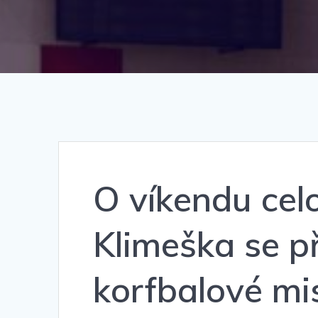
O víkendu celo
Klimeška se p
korfbalové mis