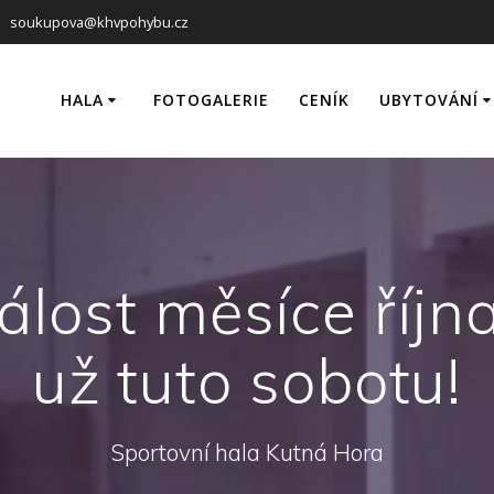
soukupova@khvpohybu.cz
HALA
FOTOGALERIE
CENÍK
UBYTOVÁNÍ
Hlavní hala
Pokoje
Tréninková hala
Fotogaleri
Tenisový kurt
Ceník a rez
Badminton
álost měsíce říjn
Squash
už tuto sobotu!
Ke stažení
Sportovní hala Kutná Hora