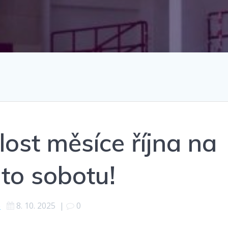
ost měsíce října na
uto sobotu!
é
8. 10. 2025
|
0