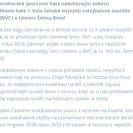
utnohorská sportovní hala nadcházející sobotu
 hlavní hale 1. kolo ženské nejvyšší volejbalové soutěže
(NVC) a týmem Šelmy Brno!
 extraligy žen poprvé, v loňské sezoně tu 3 utkání nejvyšší
é se tu představí výše zmíněné týmy, NVC coby nováček
 z roku 2024. Zároveň půjde o bitvu dvou týmů s nejnižším
ku Datart extraligy žen, zatímco u NVC je to 16(!) let, Šel
!).
volejbalovým svazem v otázce pořádání zápasů nejvyšších
edení haly do provozu. Vždyť Klimeška 3x hostila Final Four
n. 2x mládežnickou kvalifikaci na ME a několik zápasů
estižnější soutěž letos v červnu, když se u nás představili
e zabojovali na MS na Filipínách ziskem 4. místa.
ojekt Českého volejbalového svazu s centrem na Kladně, kte
nské volejbalové složky na významných mezinárodních akcíc
Los Angeles 2028 nebo 2032 v Brisbane. A sezonu v nejvyšší