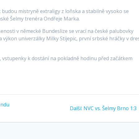
budou mistryně extraligy z loňska a stabilně vysoko se
ěnské Šelmy trenéra Ondřeje Marka.
enosti v německé Bundeslize se vrací na české palubovky
a výkon univerzálky Milky Stijepic, první srbské hráčky v dre
al, vstupenky k dostání na pokladně hodinu před začátkem
endu
Další:
Další
NVC vs. Šelmy Brno 1:3
příspěvek: