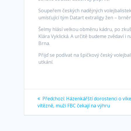
Soupeřem českých nadějných volejbalistek 
umísťující tým Datart extraligy žen – brn
Šelmy hlásí velkou obměnu kádru, po zkuš
Klára Vyklická. A určitě budeme zvědaví i n
Brna.
Přijď se podívat na špičkový český volejb
utkání.
Navigace
Předchozí:
Předchozí
Házenkářští dorostenci o vík
vítězně, muži FBC čekají na výhru
příspěvek:
pro
příspěvek