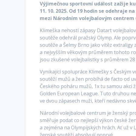
Výjimečnou sportovní událost zažije k
11. 10. 2025. Od 19 hodin se odehraje na
mezi Národním volejbalovým centrem 
Klimeška nehostí zápasy Datart volejbalové
soutěže odehrál pražský Olymp. Ale poprv
soutěže a Šelmy Brno jako vítěz extraligy
a nejvyšším věkovým průměrem tohoto roční
jsou zkušené volejbalistky s průměrem 28 (
Vynikající spolupráce Klimešky s Českým 
soutěží mužů a žen probíhá de facto od uv
Českého poháru mužů, 1x tu samou akci že
Golden European League. Tuto druhou nejpr
ve dvou zápasech muži, kteří nedávno skvěl
Národní volejbalové centrum je ženský pr
směřuje podat co nejlepší výkon české že
a zejména na Olympijských hrách. Ať už v 
ženské soutěži absolvují poprvé.