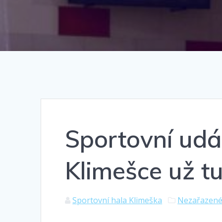
Sportovní udál
Klimešce už t
Sportovní hala Klimeška
Nezařazen